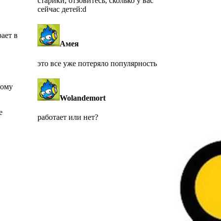
старики, отзовитесь, сколько у вас
сейчас детей:d
ает в
Амея
это все уже потеряло популярность
тому
Wolandemort
e
работает или нет?