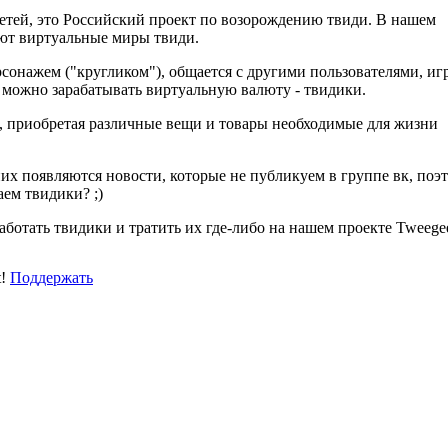
 детей, это Российский проект по возорождению твиди. В нашем
уют виртуальные миры твиди.
сонажем ("кругликом"), общается с другими пользователями, игр
 можно зарабатывать виртуальную валюту - твидики.
, приобретая различные вещи и товары необходимые для жизни
них появляются новости, которые не публикуем в группе вк, поэ
аем твидики? ;)
аботать твидики и тратить их где-либо на нашем проекте Tweege
t!
Поддержать