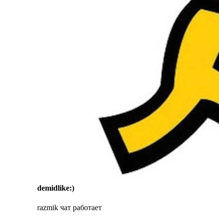
demidlike:)
razmik чат работает