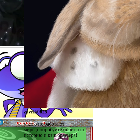
zavrik0825
у кого не работают
миры,попробуйте почистить
историю и кэш браузера!