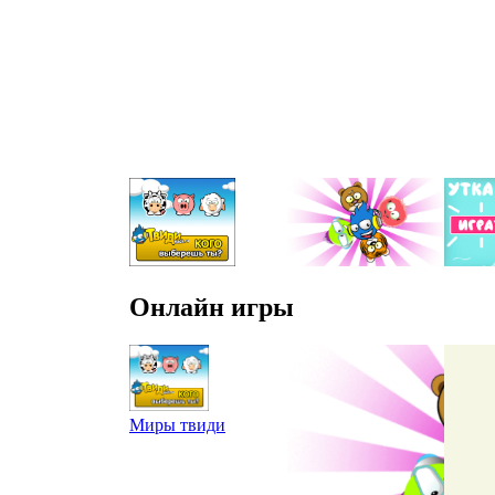
Онлайн игры
Миры твиди