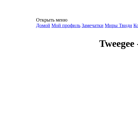
Открыть меню
Домой
Мой профиль
Замечатки
Миры Твиди
К
Tweegee 