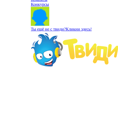
Конкурсы
Ты ещё не с твиди?
Кликни здесь!