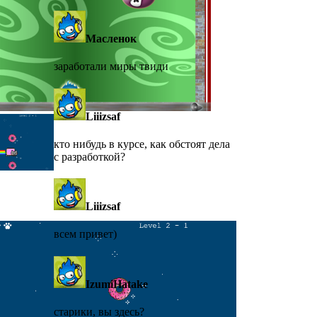
Масленок
заработали миры твиди
Liiizsaf
кто нибудь в курсе, как обстоят дела
с разработкой?
Liiizsaf
всем привет)
IzumiHatake
старики, вы здесь?