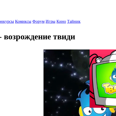
онкурсы
Комиксы
Форум
Игры
Кино
Тайник
- возрождение твиди