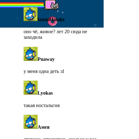
IzumiHatake
оно чё, живое? лет 20 сюда не
заходила
Puaway
у меня одна деть :d
Lyokas
такая ностальгия
Амея