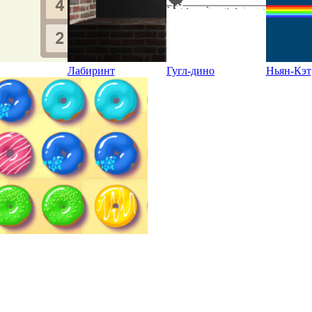
Лабиринт
Гугл-дино
Ньян-Кэт